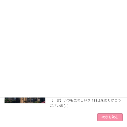
【一言】いつも美味しいタイ料理をありがとう
ございま […]
続きを読む
副島新太様/ライフプランナー
シルバースポンサー
2025年8月10日
【一言】素敵な空間で笑顔あふれるアスノソラ
が大好き […]
続きを読む
空太郎様/株式会社みんなのまち代表取締
ゴールドスポンサー
役
2025年8月10日
【一言】いつも美味しいタイ料理をありがとう
ございま […]
続きを読む